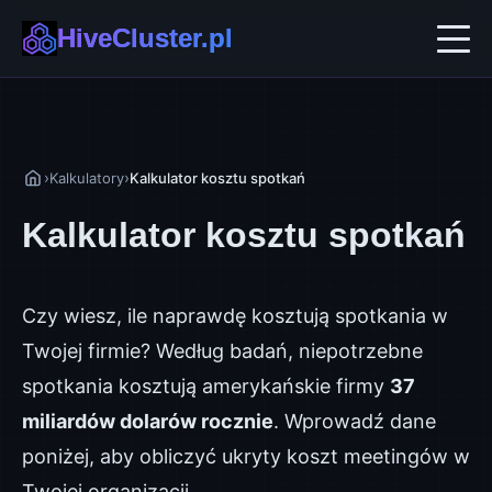
HiveCluster.pl
AI w Biznesie
Automatyzacja i No-code
›
›
Kalkulatory
Kalkulator kosztu spotkań
Kalkulator kosztu spotkań
Ekosystemy B2B
Technologie Przyszłości
Czy wiesz, ile naprawdę kosztują spotkania w
Twojej firmie? Według badań, niepotrzebne
spotkania kosztują amerykańskie firmy
37
miliardów dolarów rocznie
. Wprowadź dane
poniżej, aby obliczyć ukryty koszt meetingów w
Twojej organizacji.