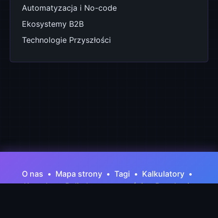
Automatyzacja i No-code
Ekosystemy B2B
Technologie Przyszłości
O nas
•
Mapa strony
•
Tagi
•
Kalkulatory
•
Kontakt
•
Polityka prywatności
•
Regulamin
Copyright © 2026 - HiveCluster.pl