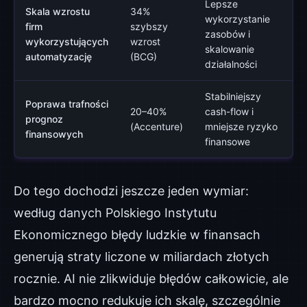
Lepsze
Skala wzrostu
34%
wykorzystanie
firm
szybszy
zasobów i
wykorzystujących
wzrost
skalowanie
automatyzację
(BCG)
działalności
Stabilniejszy
Poprawa trafności
20–40%
cash-flow i
prognoz
(Accenture)
mniejsze ryzyko
finansowych
finansowe
Do tego dochodzi jeszcze jeden wymiar:
według danych Polskiego Instytutu
Ekonomicznego błędy ludzkie w finansach
generują straty liczone w miliardach złotych
rocznie. AI nie zlikwiduje błędów całkowicie, ale
bardzo mocno redukuje ich skalę, szczególnie