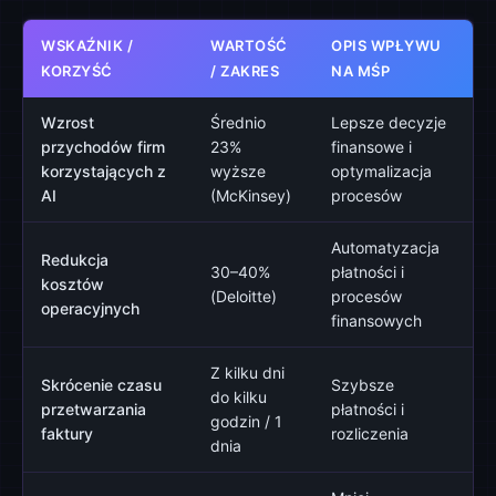
WSKAŹNIK /
WARTOŚĆ
OPIS WPŁYWU
KORZYŚĆ
/ ZAKRES
NA MŚP
Wzrost
Średnio
Lepsze decyzje
przychodów firm
23%
finansowe i
korzystających z
wyższe
optymalizacja
AI
(McKinsey)
procesów
Automatyzacja
Redukcja
30–40%
płatności i
kosztów
(Deloitte)
procesów
operacyjnych
finansowych
Z kilku dni
Skrócenie czasu
Szybsze
do kilku
przetwarzania
płatności i
godzin / 1
faktury
rozliczenia
dnia