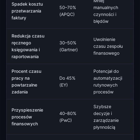
Mniej
Spadek kosztu
50–70%
manualnych
przetwarzania
(APQC)
czynności i
faktury
błędów
Redukcja czasu
Uwolnienie
ręcznego
30–50%
czasu zespołu
księgowania i
(Gartner)
finansowego
raportowania
Procent czasu
Potencjał do
pracy na
Do 45%
automatyzacji
powtarzalne
(EY)
rutynowych
zadania
procesów
Szybsze
Przyspieszenie
40–80%
decyzje i
procesów
(PwC)
zarządzanie
finansowych
płynnością