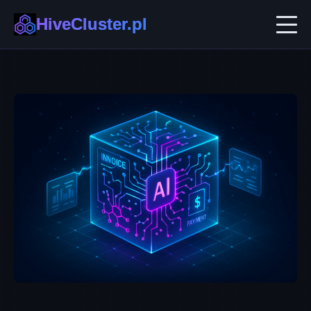
HiveCluster.pl
AI w Biznesie
Automatyzacja i No-code
Ekosystemy B2B
Technologie Przyszłości