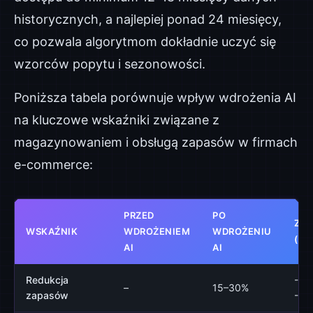
historycznych, a najlepiej ponad 24 miesięcy,
co pozwala algorytmom dokładnie uczyć się
wzorców popytu i sezonowości.
Poniższa tabela porównuje wpływ wdrożenia AI
na kluczowe wskaźniki związane z
magazynowaniem i obsługą zapasów w firmach
e-commerce:
PRZED
PO
ZM
WSKAŹNIK
WDROŻENIEM
WDROŻENIU
(%)
AI
AI
Redukcja
-15
–
15–30%
zapasów
-30