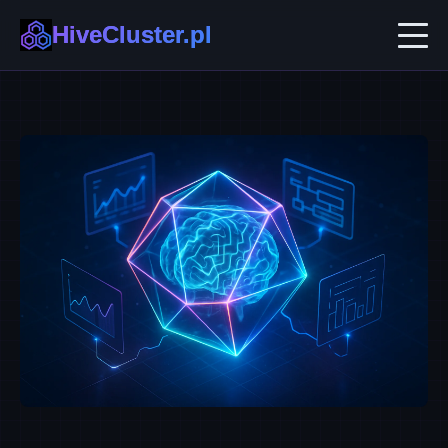
HiveCluster.pl
AI w Biznesie
Automatyzacja i No-code
Ekosystemy B2B
Technologie Przyszłości