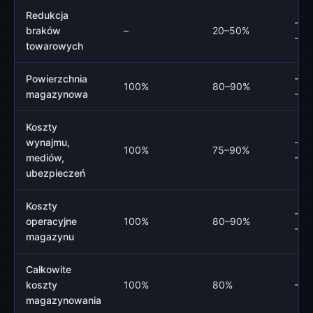
Redukcja
-20
braków
–
20–50%
-50
towarowych
Powierzchnia
-10
100%
80–90%
magazynowa
-20
Koszty
wynajmu,
-10
100%
75–90%
mediów,
-25
ubezpieczeń
Koszty
-10
operacyjne
100%
80–90%
-20
magazynu
Całkowite
koszty
100%
80%
-20
magazynowania