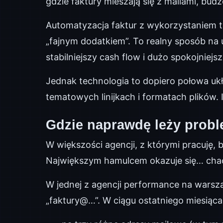
gdzie faktury mieszają się z mailami, budż
Automatyzacja faktur z wykorzystaniem t
„fajnym dodatkiem”. To realny sposób na u
stabilniejszy cash flow i dużo spokojniejs
Jednak technologia to dopiero połowa ukł
tematowych linijkach i formatach plików. 
Gdzie naprawdę leży probl
W większości agencji, z którymi pracuję, b
Największym hamulcem okazuje się… chaos 
W jednej z agencji performance na warsz
„faktury@…”. W ciągu ostatniego miesiąc