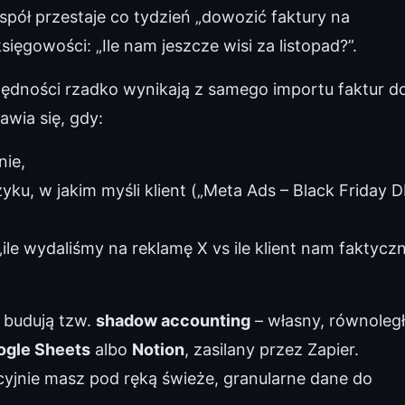
espół przestaje co tydzień „dowozić faktury na
księgowości: „Ile nam jeszcze wisi za listopad?”.
zędności rzadko wynikają z samego importu faktur d
wia się, gdy:
nie,
ku, w jakim myśli klient („Meta Ads – Black Friday D
le wydaliśmy na reklamę X vs ile klient nam faktyczn
j budują tzw.
shadow accounting
– własny, równoleg
ogle Sheets
albo
Notion
, zasilany przez Zapier.
yjnie masz pod ręką świeże, granularne dane do