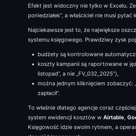
Efekt jest widoczny nie tylko w Excelu. Z
poniedziałek”, a właściciel nie musi pytać 
Najciekawsze jest to, że największe oszc
systemu księgowego. Prawdziwy zysk poja
budżety są kontrolowane automatycz
koszty kampanii są raportowane w języ
listopad”, a nie „FV_032_2025”),
można jednym kliknięciem zobaczyć: „i
zapłacił”.
To właśnie dlatego agencje coraz częście
system ewidencji kosztów w
Airtable
,
Go
Księgowość idzie swoim rytmem, a operac