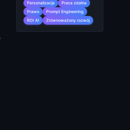
Personalizacja
Praca zdalna
Prawo
Prompt Engineering
ROI AI
Zrównoważony rozwój
o