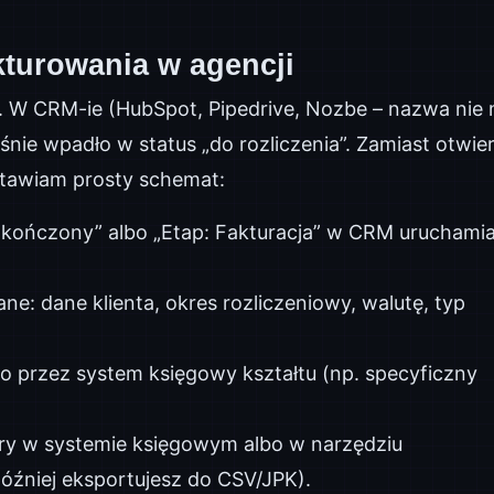
kturowania w agencji
. W CRM-ie (HubSpot, Pipedrive, Nozbe – nazwa nie
śnie wpadło w status „do rozliczenia”. Zamiast otwie
stawiam prosty schemat:
Zakończony” albo „Etap: Fakturacja” w CRM uruchami
ne: dane klienta, okres rozliczeniowy, walutę, typ
przez system księgowy kształtu (np. specyficzny
ury w systemie księgowym albo w narzędziu
óźniej eksportujesz do CSV/JPK).