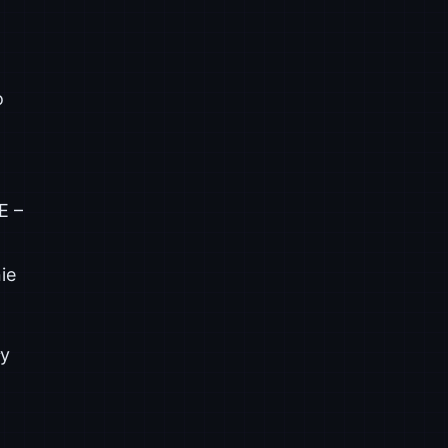
o
E –
ie
ły