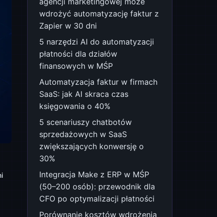
agencji marketingowej może
wdrożyć automatyzację faktur z
Zapier w 30 dni
5 narzędzi AI do automatyzacji
płatności dla działów
finansowych w MŚP
Automatyzacja faktur w firmach
SaaS: jak AI skraca czas
księgowania o 40%
5 scenariuszy chatbotów
sprzedażowych w SaaS
zwiększających konwersję o
30%
Integracja Make z ERP w MŚP
i
(50–200 osób): przewodnik dla
CFO po optymalizacji płatności
Porównanie kosztów wdrożenia