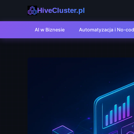
HiveCluster.pl
AI w Biznesie
Automatyzacja i No-co