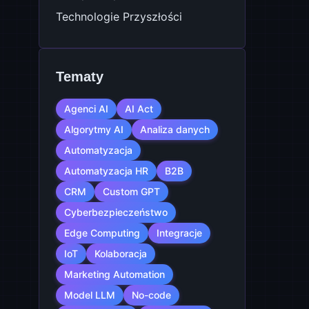
Technologie Przyszłości
Tematy
Agenci AI
AI Act
Algorytmy AI
Analiza danych
Automatyzacja
Automatyzacja HR
B2B
CRM
Custom GPT
Cyberbezpieczeństwo
Edge Computing
Integracje
IoT
Kolaboracja
Marketing Automation
Model LLM
No-code