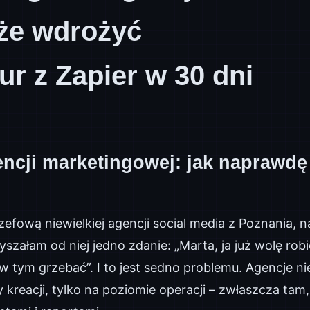
że wdrożyć
ur z Zapier w 30 dni
encji marketingowej: jak naprawdę
szefową niewielkiej agencji social media z Poznania, 
łyszałam od niej jedno zdanie: „Marta, ja już wolę robi
 w tym grzebać”. I to jest sedno problemu. Agencje ni
 kreacji, tylko na poziomie operacji – zwłaszcza tam,