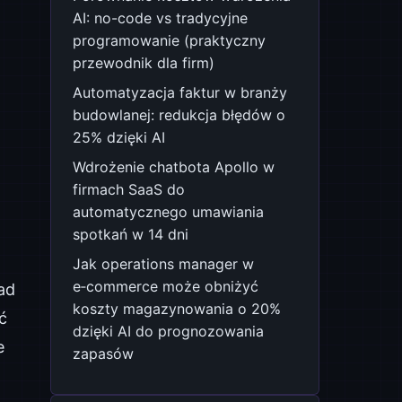
AI: no-code vs tradycyjne
programowanie (praktyczny
przewodnik dla firm)
Automatyzacja faktur w branży
budowlanej: redukcja błędów o
25% dzięki AI
Wdrożenie chatbota Apollo w
firmach SaaS do
automatycznego umawiania
spotkań w 14 dni
Jak operations manager w
e‑commerce może obniżyć
nad
koszty magazynowania o 20%
ć
dzięki AI do prognozowania
e
zapasów