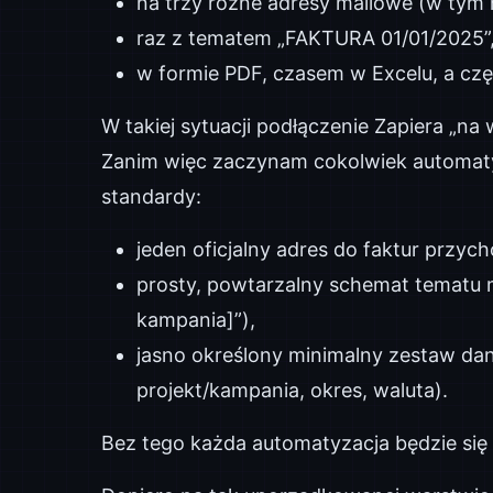
na trzy różne adresy mailowe (w tym n
raz z tematem „FAKTURA 01/01/2025”, 
w formie PDF, czasem w Excelu, a część
W takiej sytuacji podłączenie Zapiera „na
Zanim więc zaczynam cokolwiek automat
standardy:
jeden oficjalny adres do faktur przyc
prosty, powtarzalny schemat tematu ma
kampania]”),
jasno określony minimalny zestaw da
projekt/kampania, okres, waluta).
Bez tego każda automatyzacja będzie się 