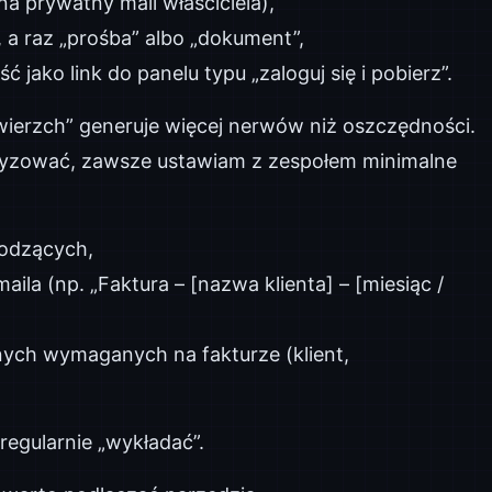
a prywatny mail właściciela),
a raz „prośba” albo „dokument”,
 jako link do panelu typu „zaloguj się i pobierz”.
 wierzch” generuje więcej nerwów niż oszczędności.
yzować, zawsze ustawiam z zespołem minimalne
hodzących,
ila (np. „Faktura – [nazwa klienta] – [miesiąc /
nych wymaganych na fakturze (klient,
regularnie „wykładać”.