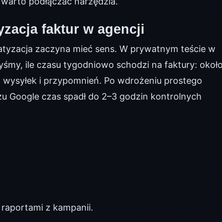
 warto podłączać narzędzia.
zacja faktur w agencji
atyzacja zaczyna mieć sens. W prywatnym teście w
yśmy, ile czasu tygodniowo schodzi na faktury: okoł
 wysyłek i przypomnień. Po wdrożeniu prostego
zu Google czas spadł do 2–3 godzin kontrolnych
 raportami z kampanii.