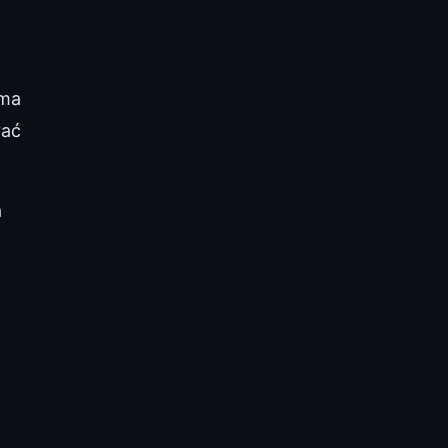
 ma
rać
a