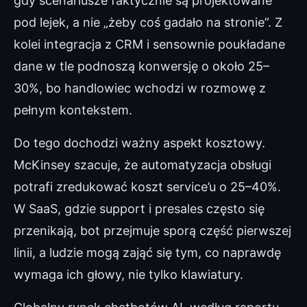
gdy scenariusze faktycznie są projektowane
pod lejek, a nie „żeby coś gadało na stronie”. Z
kolei integracja z CRM i sensownie poukładane
dane w tle podnoszą konwersję o około 25–
30%, bo handlowiec wchodzi w rozmowę z
pełnym kontekstem.
Do tego dochodzi ważny aspekt kosztowy.
McKinsey szacuje, że automatyzacja obsługi
potrafi zredukować koszt service’u o 25–40%.
W SaaS, gdzie support i presales często się
przenikają, bot przejmuje sporą część pierwszej
linii, a ludzie mogą zająć się tym, co naprawdę
wymaga ich głowy, nie tylko klawiatury.