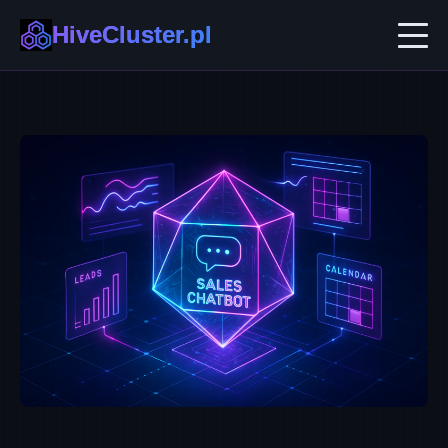
HiveCluster.pl
AI w Biznesie
Automatyzacja i No-code
Ekosystemy B2B
Technologie Przyszłości