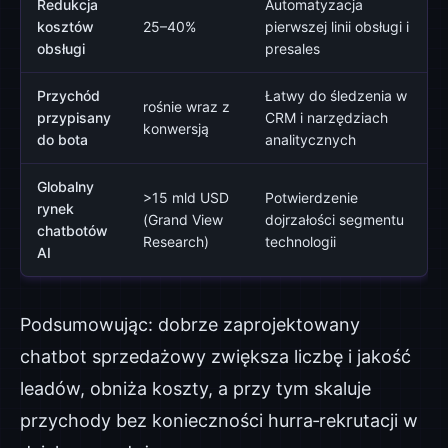
Redukcja
Automatyzacja
kosztów
25–40%
pierwszej linii obsługi i
obsługi
presales
Przychód
Łatwy do śledzenia w
rośnie wraz z
przypisany
CRM i narzędziach
konwersją
do bota
analitycznych
Globalny
>15 mld USD
Potwierdzenie
rynek
(Grand View
dojrzałości segmentu
chatbotów
Research)
technologii
AI
Podsumowując: dobrze zaprojektowany
chatbot sprzedażowy zwiększa liczbę i jakość
leadów, obniża koszty, a przy tym skaluje
przychody bez konieczności hurra‑rekrutacji w