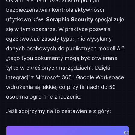
Ostatni element układanki to polityki
bezpieczeństwa i kontrola aktywności
użytkowników.
Seraphic Security
specjalizuje
się w tym obszarze. W praktyce pozwala
egzekwować zasady typu: „nie wysyłamy
danych osobowych do publicznych modeli AI”,
„tego typu dokumenty mogą być otwierane
tylko w określonych narzędziach”. Dzięki
integracji z Microsoft 365 i Google Workspace
wdrożenia są lekkie, co przy firmach do 50
osób ma ogromne znaczenie.
Jeśli spojrzymy na to zestawienie z góry:
SCEN