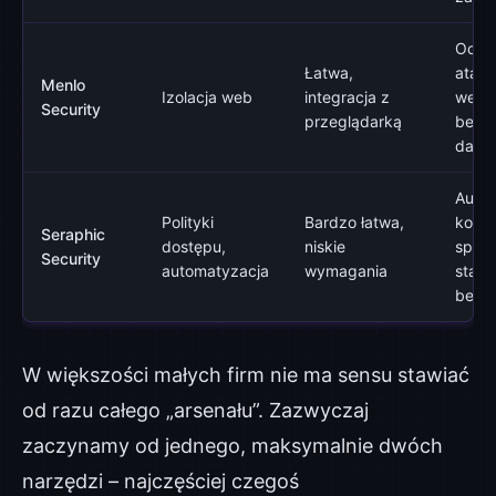
Ochr
Łatwa,
atak
Menlo
Izolacja web
integracja z
webo
Security
przeglądarką
bezp
danyc
Auto
Polityki
Bardzo łatwa,
kontro
Seraphic
dostępu,
niskie
spełn
Security
automatyzacja
wymagania
stan
bezp
W większości małych firm nie ma sensu stawiać
od razu całego „arsenału”. Zazwyczaj
zaczynamy od jednego, maksymalnie dwóch
narzędzi – najczęściej czegoś