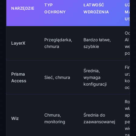
TYP
ŁATWOŚĆ
UŻYC
NARZĘDZIE
OCHRONY
WDROŻENIA
MAŁE
USŁ
Ochro
Przeglądarka,
Bardzo łatwe,
AI w 
LayerX
chmura
szybkie
webo
polit
Firmy
Średnia,
Prisma
urząd
Sieć, chmura
wymaga
Access
komp
konfiguracji
ochro
Rozw
włas
Chmura,
Średnia do
aplika
Wiz
monitoring
zaawansowanej
pełna
wido
zagr