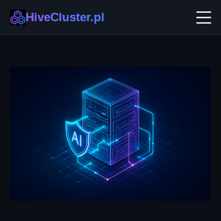
HiveCluster.pl
AI w Biznesie
Automatyzacja i No-code
Ekosystemy B2B
Technologie Przyszłości