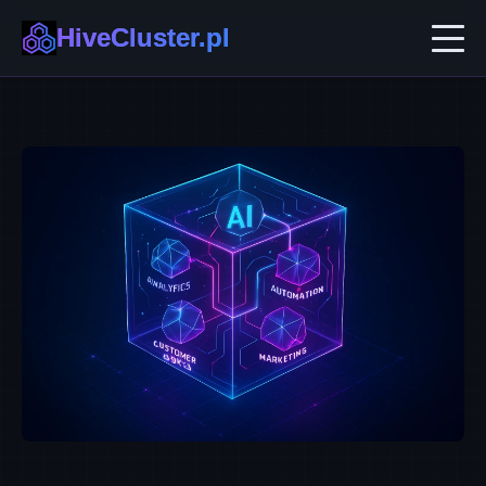
HiveCluster.pl
AI w Biznesie
Automatyzacja i No-code
Ekosystemy B2B
Technologie Przyszłości