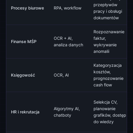
przepływów
Procesy biurowe
RPA, workflow
pracy i obsługi
dokumentów
Rozpoznawanie
OCR + AI,
faktur,
Finanse MŚP
analiza danych
wykrywanie
anomalii
Kategoryzacja
kosztów,
Księgowość
OCR, AI
prognozowanie
cash flow
Selekcja CV,
Algorytmy AI,
planowanie
HR i rekrutacja
chatboty
grafików, dostęp
do wiedzy