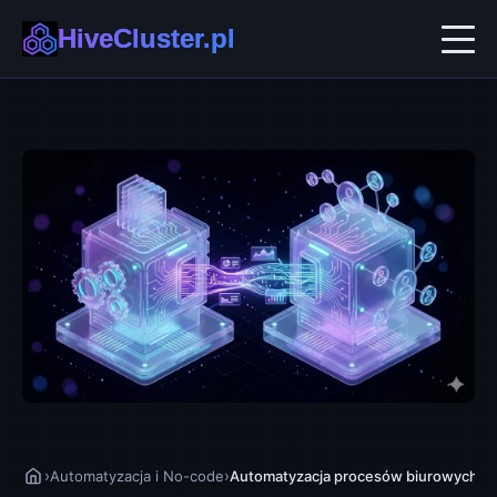
HiveCluster.pl
AI w Biznesie
Automatyzacja i No-code
Ekosystemy B2B
Technologie Przyszłości
›
›
Automatyzacja i No-code
Automatyzacja procesów biurowych: od