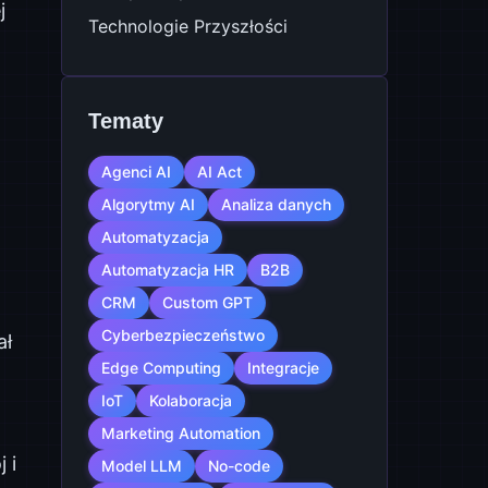
j
Technologie Przyszłości
Tematy
Agenci AI
AI Act
Algorytmy AI
Analiza danych
Automatyzacja
Automatyzacja HR
B2B
CRM
Custom GPT
Cyberbezpieczeństwo
ał
Edge Computing
Integracje
IoT
Kolaboracja
Marketing Automation
 i
Model LLM
No-code