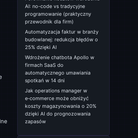
AI: no-code vs tradycyjne
programowanie (praktyczny
przewodnik dla firm)
Automatyzacja faktur w branży
budowlanej: redukcja błędów o
?
25% dzięki AI
Wdrożenie chatbota Apollo w
firmach SaaS do
automatycznego umawiania
e
spotkań w 14 dni
Jak operations manager w
e‑commerce może obniżyć
koszty magazynowania o 20%
dzięki AI do prognozowania
lne
zapasów