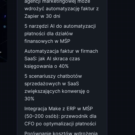
agencji marketingowej może
wdrożyć automatyzację faktur z
Zapier w 30 dni
5 narzędzi AI do automatyzacji
płatności dla działów
finansowych w MŚP
Automatyzacja faktur w firmach
SaaS: jak AI skraca czas
księgowania o 40%
5 scenariuszy chatbotów
sprzedażowych w SaaS
zwiększających konwersję o
30%
Integracja Make z ERP w MŚP
(50–200 osób): przewodnik dla
CFO po optymalizacji płatności
Porównanie kosztów wdrożenia