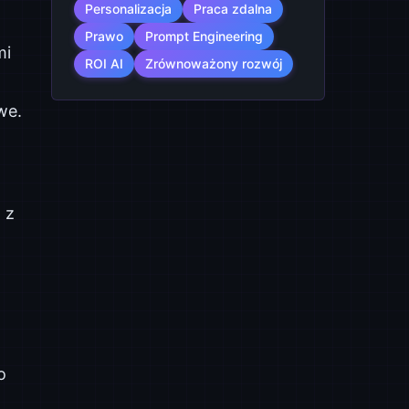
Personalizacja
Praca zdalna
Prawo
Prompt Engineering
mi
ROI AI
Zrównoważony rozwój
we.
 z
o