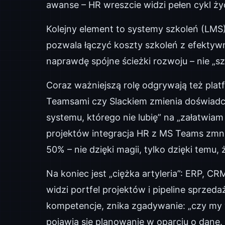
awanse – HR wreszcie widzi pełen cykl życi
Kolejny element to systemy szkoleń (LMS) 
pozwala łączyć koszty szkoleń z efektyw
naprawdę spójne ścieżki rozwoju – nie „sz
Coraz ważniejszą rolę odgrywają też pla
Teamsami czy Slackiem zmienia doświadc
systemu, którego nie lubię” na „załatwiam 
projektów integracja HR z MS Teams zmni
50% – nie dzięki magii, tylko dzięki temu, 
Na koniec jest „ciężka artyleria”: ERP, C
widzi portfel projektów i pipeline sprzeda
kompetencje, znika zgadywanie: „czy my 
pojawia się planowanie w oparciu o dane.