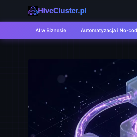
HiveCluster.pl
AI w Biznesie
Automatyzacja i No-co