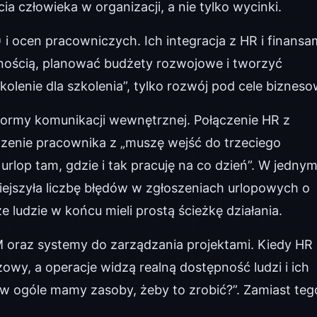
a człowieka w organizacji, a nie tylko wycinki.
i ocen pracowniczych. Ich integracja z HR i finansa
nością, planować budżety rozwojowe i tworzyć
kolenie dla szkolenia”, tylko rozwój pod cele bizneso
tformy komunikacji wewnętrznej. Połączenie HR z
zenie pracownika z „muszę wejść do trzeciego
urlop tam, gdzie i tak pracuję na co dzień”. W jednym
ejszyła liczbę błędów w zgłoszeniach urlopowych o
że ludzie w końcu mieli prostą ścieżkę działania.
RM oraz systemy do zarządzania projektami. Kiedy HR
żowy, a operacje widzą realną dostępność ludzi i ich
w ogóle mamy zasoby, żeby to zrobić?”. Zamiast teg