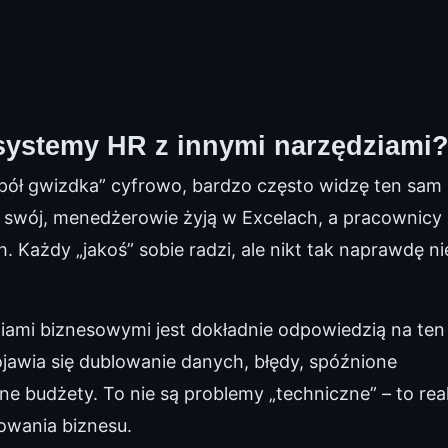
systemy HR z innymi narzędziami
 pół gwizdka” cyfrowo, bardzo często widzę ten sam
– swój, menedżerowie żyją w Excelach, a pracownicy
. Każdy „jakoś” sobie radzi, ale nikt tak naprawdę ni
iami biznesowymi jest dokładnie odpowiedzią na ten
ojawia się dublowanie danych, błędy, spóźnione
one budżety. To nie są problemy „techniczne” – to rea
lowania biznesu.