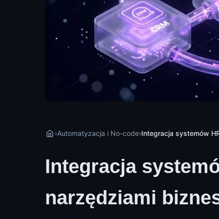
›
Automatyzacja i No-code
›
Integracja systemów HR
Integracja system
narzędziami bizne