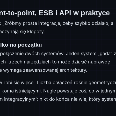
int‑to‑point, ESB i API w praktyce
: „Zróbmy proste integracje, żeby szybko działało, a
aczynają się kłopoty.
ylko na początku
ie połączenie dwóch systemów. Jeden system „gada” 
óch–trzech narzędziach to może działać naprawdę
nie wymaga zaawansowanej architektury.
robi się więcej. Liczba połączeń rośnie geometrycz
lkoma istniejącymi. Nagle powstaje coś, co w jedny
m integracyjnym”: nikt do końca nie wie, który syste