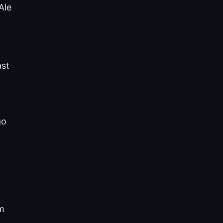
Ale
ast
go
i
ym