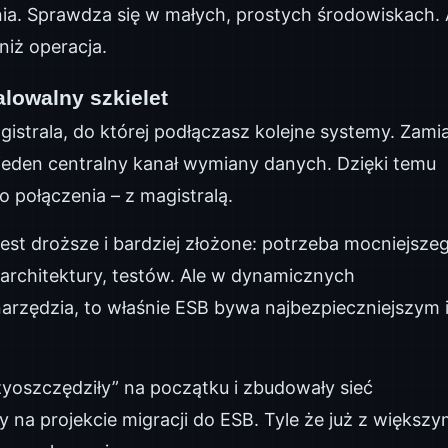
ania. Sprawdza się w małych, prostych środowiskach. 
 niż operacja.
alowalny szkielet
agistrala, do której podłączasz kolejne systemy. Zami
jeden centralny kanał wymiany danych. Dzięki temu
połączenia – z magistralą.
jest droższe i bardziej złożone: potrzeba mocniejsze
architektury, testów. Ale w dynamicznych
narzędzia, to właśnie ESB bywa najbezpieczniejszym 
zyoszczędziły” na początku i zbudowały sieć
ły na projekcie migracji do ESB. Tyle że już z większ