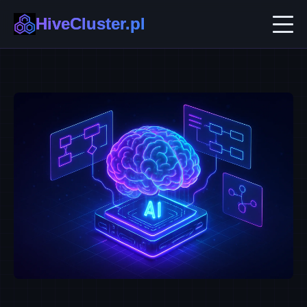
HiveCluster.pl
AI w Biznesie
Automatyzacja i No-code
Ekosystemy B2B
Technologie Przyszłości