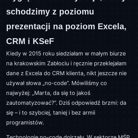
schodzimy z poziomu
prezentacji na poziom Excela,
CRM i KSeF
Kiedy w 2015 roku siedziałam w małym biurze
na krakowskim Zabłociu i ręcznie przeklejałam
dane z Excela do CRM klienta, nikt jeszcze nie
używał słowa „no-code”. Mówiliśmy co
najwyżej: „Marta, da się to jakoś
zautomatyzować?”. Dziś odpowiedź brzmi: da
się – i to szybciej, taniej i bez armii
programistów.
Technologie no-code dojrzały. W sektorze MŚP