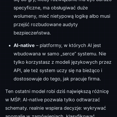
specyficzne, ma obsługiwać duże
wolumeny, mieć nietypową logikę albo musi
przejść rozbudowane audyty
bezpieczeństwa.
AI-native
– platformy, w których AI jest
wbudowana w samo „serce” systemu. Nie
tylko korzystasz z modeli językowych przez
API, ale też system uczy się na bieżąco i
dostosowuje do tego, jak pracuje firma.
Ten ostatni model robi dziś największą różnicę
w MŚP. AI-native pozwala tylko odtwarzać
schematy. realnie wspiera decyzje: wykrywać
anomalie w zamówieniach, klasyfikować